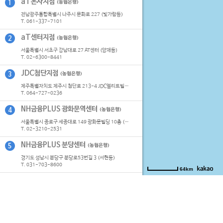
aT본사지점
1
(농협은행)
전남광주통합특별시 나주시 문화로 227 (빛가람동)
T. 061-337-7101
aT센터지점
2
(농협은행)
서울특별시 서초구 강남대로 27 AT센터 (양재동)
T. 02-6300-8441
JDC첨단지점
3
(농협은행)
제주특별자치도 제주시 첨단로 213-4 JDC엘리트빌딩 (영평동)
T. 064-727-0236
NH금융PLUS 광화문역센터
4
(농협은행)
서울특별시 종로구 세종대로 149 광화문빌딩 10층 (당주동)
T. 02-3210-2531
NH금융PLUS 분당센터
5
(농협은행)
경기도 성남시 분당구 분당로53번길 3 (서현동)
T. 031-703-8600
64km
NH금융PLUS 세종영업부
6
(농협은행)
세종특별자치시 한누리대로 486 NH농협 세종통합센터 (어진동)
T. 044-863-6101
NH금융PLUS 파크원센터
7
(농협은행)