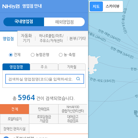
영업점 안내
국내영업점
해외영업점
자동화
하나로클럽/마트/
본부/기타
영업점
기기
주유소/자재센터
전체
농협은행
농·축협
영업점명
주 소
지하철
5964
총
건이 검색되었습니다.
NH All100
전 체
탄력점포
종합자산관리센터
로또당첨금
대여금고
로얄라운지
지급점
취급점포
장애인 편의시설